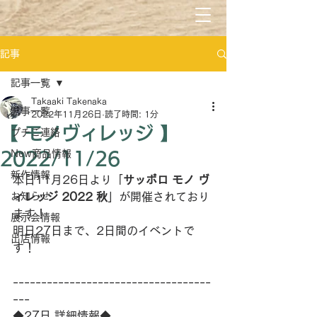
記事
記事一覧
Takaaki Takenaka
記事一覧
2022年11月26日
読了時間: 1分
【 モノヴィレッジ 】
プチご連絡
New商品情報
2022/11/26
新作情報
本日11月26日より「
サッポロ モノ ヴ
お知らせ
ィレッジ 2022 秋
」が開催されており
ます！
展示会情報
明日27日まで、2日間のイベントで
出店情報
す！
-----------------------------------
---
◆27日 詳細情報◆