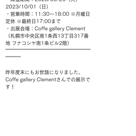
2023/10/01（日）
・営業時間：11:30～18:00 ※月曜日
定休 ※最終日17:00まで
・出展会場：Coffe gallery Clement
（札幌市中央区南1条西13丁目317番
地 フナコシヤ南1条ビル2階）
⁼⁼⁼⁼⁼⁼⁼⁼⁼⁼⁼⁼⁼⁼⁼⁼⁼⁼⁼⁼⁼⁼⁼⁼⁼⁼⁼⁼⁼⁼⁼⁼⁼⁼⁼⁼⁼⁼⁼⁼⁼⁼⁼⁼⁼⁼⁼⁼⁼⁼⁼⁼⁼⁼⁼⁼
⁼⁼⁼⁼⁼⁼⁼⁼⁼⁼
昨年度末にもお世話になりました、
Coffe gallery Clementさんでの展示で
す！