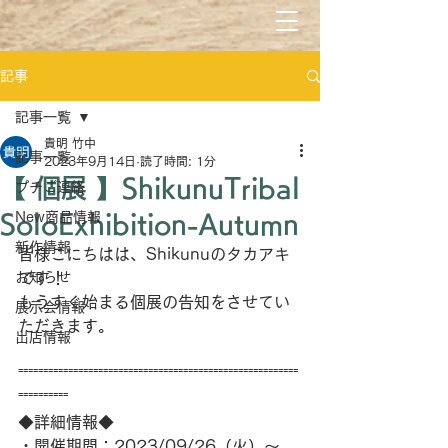
記事
記事一覧
貴明 竹中
記事一覧
2023年9月14日
読了時間: 1分
【 個展 】ShikunuTribal
プチご連絡
New商品情報
SoloExhibition-Autumn
新作情報
皆様こにちはは、Shikunuのタカアキ
お知らせ
です！
もうすぐ始まる個展の告知をさせてい
展示会情報
ただきます。
出店情報
⁼⁼⁼⁼⁼⁼⁼⁼⁼⁼⁼⁼⁼⁼⁼⁼⁼⁼⁼⁼⁼⁼⁼⁼⁼⁼⁼⁼⁼⁼⁼⁼⁼⁼⁼⁼⁼⁼⁼⁼⁼⁼⁼⁼⁼⁼⁼⁼⁼⁼⁼⁼⁼⁼⁼⁼
⁼⁼⁼⁼⁼⁼⁼⁼⁼⁼
◆詳細情報◆
・開催期間：2023/09/26（火）～